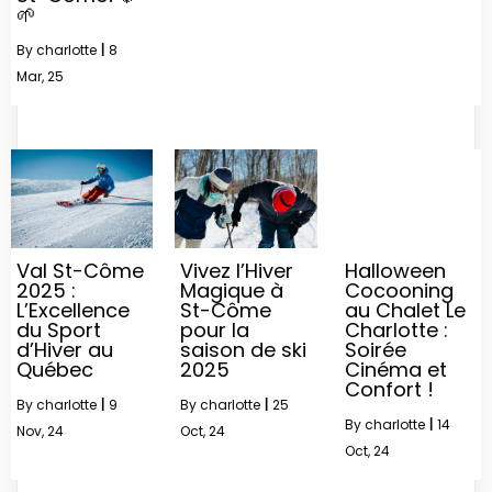
🌱
By
charlotte
|
8
Mar, 25
Val St-Côme
Vivez l’Hiver
Halloween
2025 :
Magique à
Cocooning
L’Excellence
St-Côme
au Chalet Le
du Sport
pour la
Charlotte :
d’Hiver au
saison de ski
Soirée
Québec
2025
Cinéma et
Confort !
By
charlotte
|
9
By
charlotte
|
25
By
charlotte
|
14
Nov, 24
Oct, 24
Oct, 24