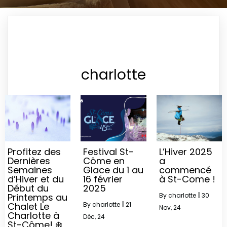
charlotte
Profitez des
Festival St-
L’Hiver 2025
Dernières
Côme en
a
Semaines
Glace du 1 au
commencé
d’Hiver et du
16 février
à St-Come !
Début du
2025
Printemps au
By
charlotte
|
30
Chalet Le
By
charlotte
|
21
Nov, 24
Charlotte à
Déc, 24
St-Côme! ❄️